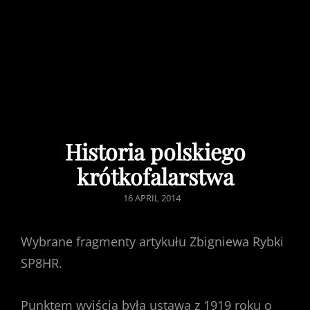
Historia polskiego
krótkofalarstwa
POSTED
16 APRIL 2014
ON
Wybrane fragmenty artykułu Zbigniewa Rybki
SP8HR.
Punktem wyjścia była ustawa z 1919 roku o