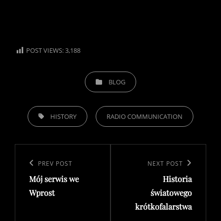
POST VIEWS:
3,188
CATEGORIES
BLOG
TAGS,
HISTORY
RADIO COMMUNICATION
Post
navigation
Previous
PREV POST
Next
NEXT POST
Mój serwis we
Historia
Post
Post
Wprost
światowego
krótkofalarstwa