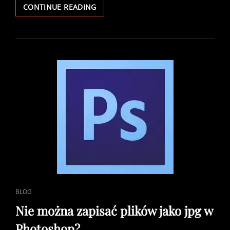
WHY
CONTINUE READING
I
CANNOT
SAVE
PICTURE
AS
JPG
IN
PHOTOSHOP
CAT
BLOG
LINKS
Nie można zapisać plików jako jpg w
Photoshop?