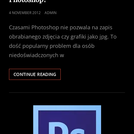
POSTED
4 NOVEMBER 2012
ADMIN
ON
Czasami Photoshop nie pozwala na zapis
obrabianego zdjęcia czy grafiki jako jpg. To
dość popularny problem dla osób
niedoświadczonych w
NIE
CONTINUE READING
MOŻNA
ZAPISAĆ
PLIKÓW
JAKO
JPG
W
PHOTOSHOP?