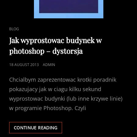
CAT
BLOG
LINKS
Jak wyprostowac budynek w
photoshop – dystorsja
POSTED
18 AUGUST 2013
ADMIN
ON
Chcialbym zaprezentowac krotki poradnik
pokazujacy jak w ciagu kilku sekund
wyprostowac budynki (lub inne krzywe linie)
w programie Photoshop. Czyli
JAK
CONTINUE READING
WYPROSTOWAC