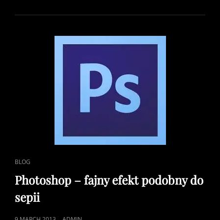
BUDYNEK
W
PHOTOSHOP
–
DYSTORSJA
CAT
BLOG
LINKS
Photoshop – fajny efekt podobny do
sepii
POSTED
9 MARCH 2013
ADMIN