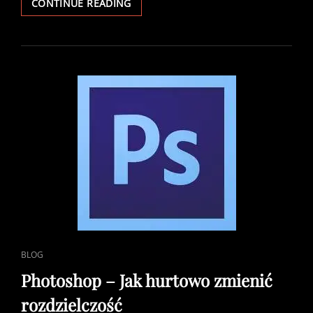
HOW
CONTINUE READING
TO
REDUCE
RESOLUTION
OF
MULTIPLE
PHOTOS
IN
PS
CAT
BLOG
LINKS
Photoshop – Jak hurtowo zmienić
rozdzielczość