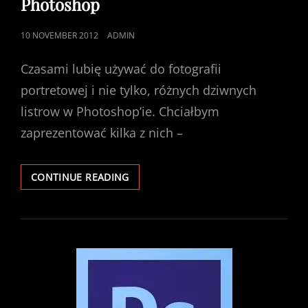
Photoshop
POSTED
10 NOVEMBER 2012
ADMIN
ON
Czasami lubię używać do fotografii
portretowej i nie tylko, różnych dziwnych
listrow w Photoshop’ie. Chciałbym
zaprezentować kilka z nich –
NAJLEPSZE
CONTINUE READING
FILTRY
DO
PORTRETÓW
W
PHOTOSHOP