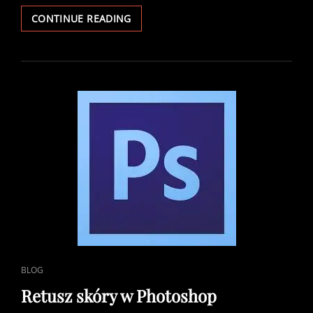
PHOTOSHOP
CONTINUE READING
–
JAK
ZMIENIĆ
ODCIEŃ
ZDJĘCIA
CAT
BLOG
LINKS
Retusz skóry w Photoshop