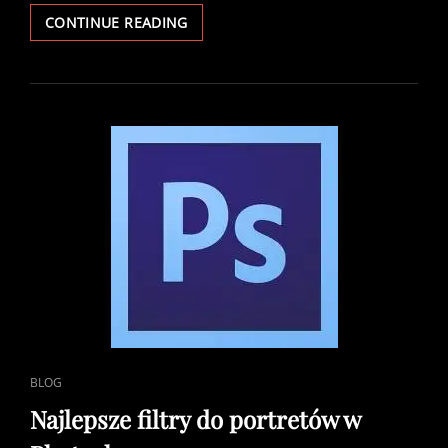
PHOTOSHOP
CONTINUE READING
–
JAK
ZROBIĆ
PANORAMĘ
I
PŁYNNE
PRZEJŚCIE
CAT
BLOG
LINKS
Najlepsze filtry do portretów w