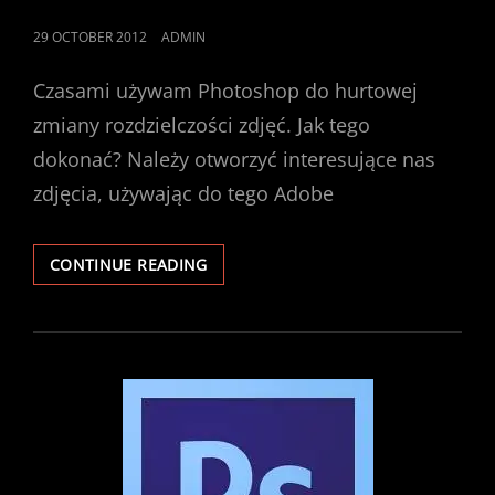
POSTED
29 OCTOBER 2012
ADMIN
ON
Czasami używam Photoshop do hurtowej
zmiany rozdzielczości zdjęć. Jak tego
dokonać? Należy otworzyć interesujące nas
zdjęcia, używając do tego Adobe
PHOTOSHOP
CONTINUE READING
–
JAK
HURTOWO
ZMIENIĆ
ROZDZIELCZOŚĆ