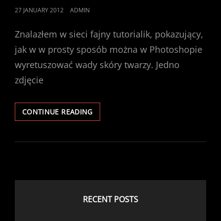
POSTED
27 JANUARY 2012
ADMIN
ON
Znalazłem w sieci fajny tutorialik, pokazujący,
jak w w prosty sposób można w Photoshopie
wyretuszować wady skóry twarzy. Jedno
zdjęcie
RETUSZ
CONTINUE READING
SKÓRY
W
PHOTOSHOP
RECENT POSTS