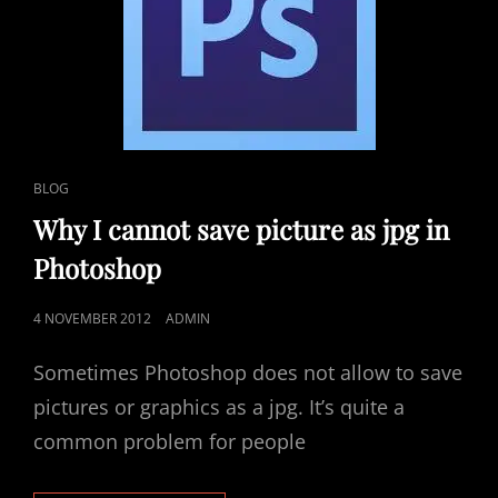
CAT
BLOG
LINKS
Why I cannot save picture as jpg in
Photoshop
POSTED
4 NOVEMBER 2012
ADMIN
ON
Sometimes Photoshop does not allow to save
pictures or graphics as a jpg. It’s quite a
common problem for people