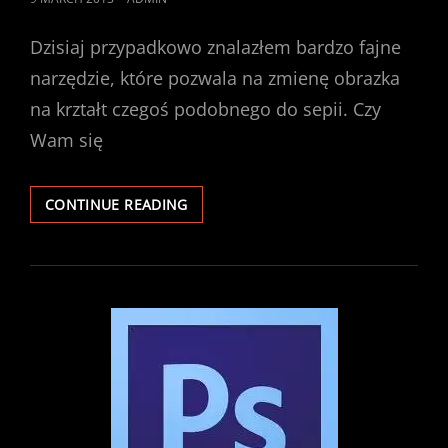
ON
Dzisiaj przypadkowo znalazłem bardzo fajne
narzędzie, które pozwala na zmienę obrazka
na krztałt czegoś podobnego do sepii. Czy
Wam się
PHOTOSHOP
CONTINUE READING
–
FAJNY
EFEKT
PODOBNY
DO
SEPII