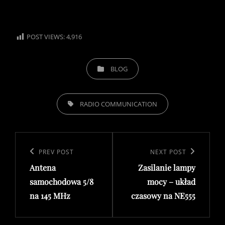
POST VIEWS:
4,916
CATEGORIES
BLOG
TAGS,
RADIO COMMUNICATION
Post
navigation
Previous
PREV POST
Next
NEXT POST
Antena
Zasilanie lampy
Post
Post
samochodowa 5/8
mocy – układ
na 145 MHz
czasowy na NE555