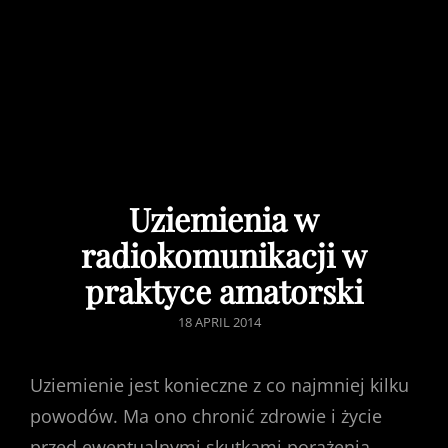
Uziemienia w
radiokomunikacji w
praktyce amatorski
POSTED
18 APRIL 2014
ON
Uziemienie jest konieczne z co najmniej kilku
powodów. Ma ono chronić zdrowie i życie
przed ewentualnymi skutkami porażenia