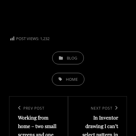
POST VIEWS:
1,232
CATEGORIES
BLOG
TAGS,
HOME
Post
navigation
Previous
PREV POST
Next
NEXT POST
Working from
In Inventor
Post
Post
home – two small
drawing I can’t
screens and one
select pattern in