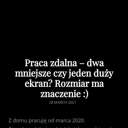
Praca zdalna – dwa
mniejsze czy jeden duży
ekran? Rozmiar ma
znaczenie :)
POSTED
28 MARCH 2021
ON
Z domu pracuję od marca 2020.