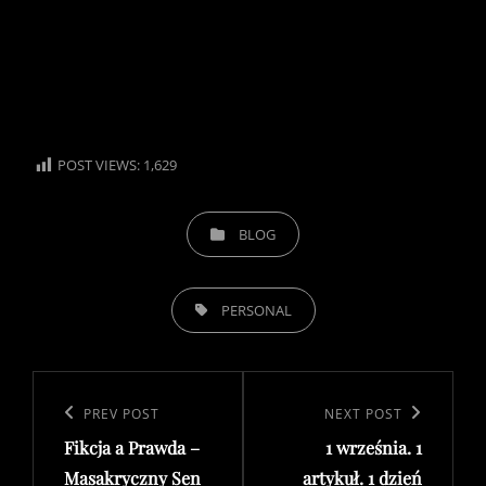
POST VIEWS:
1,629
CATEGORIES
BLOG
TAGS,
PERSONAL
Post
navigation
Previous
PREV POST
Next
NEXT POST
Fikcja a Prawda –
1 września. 1
Post
Post
Masakryczny Sen
artykuł. 1 dzień