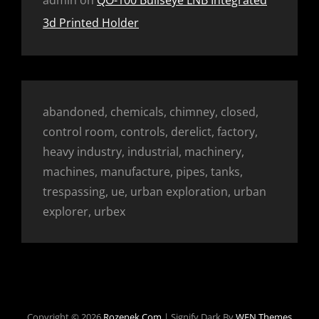
admin
on
QO-100 Bullseye LNB Integrated
3d Printed Holder
abandoned, chemicals, chimney, closed,
control room, controls, derelict, factory,
heavy industry, industrial, machinery,
machines, manufacture, pipes, tanks,
trespassing, ue, urban exploration, urban
explorer, urbex
Copyright © 2026
Rozenek.com
|
Signify Dark By
WEN Themes