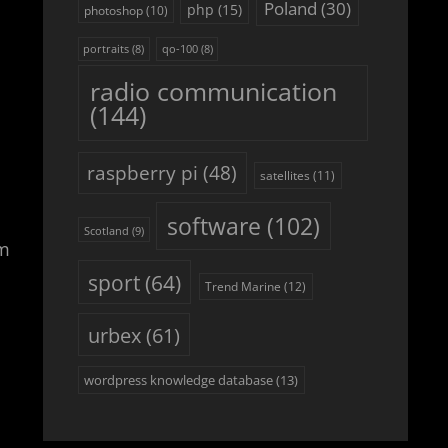
Poland
(30)
php
(15)
photoshop
(10)
portraits
(8)
qo-100
(8)
radio communication
(144)
raspberry pi
(48)
satellites
(11)
software
(102)
Scotland
(9)
ym
sport
(64)
Trend Marine
(12)
urbex
(61)
wordpress knowledge database
(13)