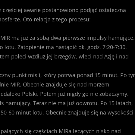
az częściej awarie postanowiono podjąć ostateczną
mosferze. Oto relacja z tego procesu:
u. MIR ma już za sobą dwa pierwsze impulsy hamujące.
o lotu. Zatopienie ma nastąpić ok. godz. 7:20-7:30.
tem poleci wzdłuż jej brzegów, wleci nad Azję i nad
czny punkt misji, który potrwa ponad 15 minut. Po t
dnie MIR. Obecnie znajduje się nad morzem
iedaleko Polski. Potem już nigdy go nie zobaczymy.
uls hamujący. Teraz nie ma już odwrotu. Po 15 latach,
a 50-60 minut lotu. Obecnie znajduje się na wysokości
h palących się częściach MIRa lecących nisko nad