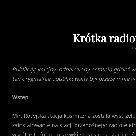
Krótka radio
PO
16
O
Publikuję kolejny, odnaleziony ostatnio gdzieś w
ten oryginalnie opublikowany był przeze mnie w 
Wstęp:
Mir, Rosyjska stacja kosmiczna została wystrze
zainstalowanie na stacji przenośnego radiotelefo
wkrótce ta forma rozrywki stała się na stacji d