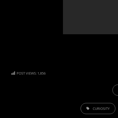
POST VIEWS:
1,856
CA
TAGS,
CURIOSITY