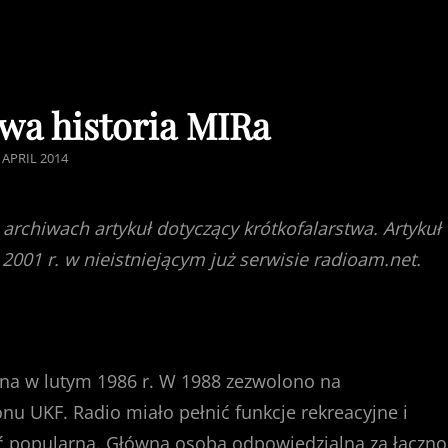
wa historia MIRa
STED
 APRIL 2014
N
 archiwach artykuł dotyczący krótkofalarstwa. Artykuł
2001 r. w nieistniejącym już serwisie radioam.net.
lona w lutym 1986 r. W 1988 zezwolono na
nu UKF. Radio miało pełnić funkcje rekreacyjne i
ość popularna. Główną osobą odpowiedzialną za łączno