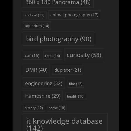
360 x 180 Panorama
(48)
animal photography
(17)
android
(12)
aquarium
(14)
bird photography
(90)
curiosity
(58)
car
(16)
creo
(14)
DMR
(40)
duplexer
(21)
engineering
(32)
film
(12)
Hampshire
(29)
health
(10)
history
(12)
home
(10)
it knowledge database
(142)