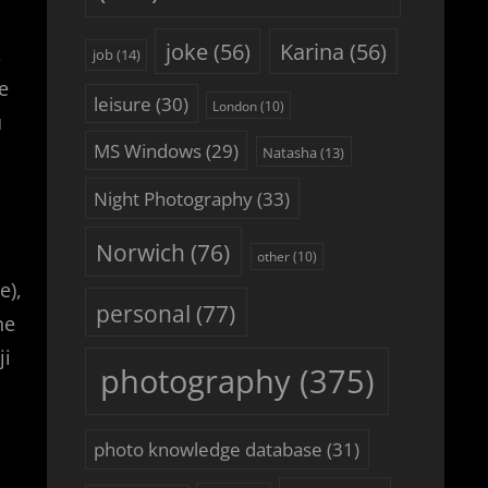
joke
(56)
Karina
(56)
,
job
(14)
e
leisure
(30)
London
(10)
u
MS Windows
(29)
Natasha
(13)
Night Photography
(33)
Norwich
(76)
other
(10)
e),
personal
(77)
ne
ji
photography
(375)
photo knowledge database
(31)