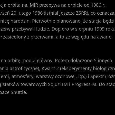
acja orbitalna. MIR przebywa na orbicie od 1986 r.
rzeń 20 lutego 1986 (istniał jeszcze ZSRR), co oznacza
nicę narodzin. Pierwotnie planowano, że stacja będzi
 przerw przebywali ludzie. Dopiero w sierpniu 1999 rok
ł zasiedlony z przerwami, a to ze względu na awarie
 na orbitę moduł główny. Potem dołączono 5 innych
a astrofizyczne), Kwant 2 (eksperymenty biologiczn
iemi, atmosfery, warstwy ozonowej, itp.) i Spektr (róż
ą statków towarowych Sojuz-TM i Progress-M. Do stac
ace Shuttle.