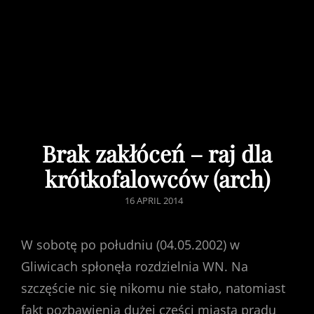
Brak zakłóceń – raj dla
krótkofalowców (arch)
POSTED
16 APRIL 2014
ON
W sobotę po południu (04.05.2002) w
Gliwicach spłonęła rozdzielnia WN. Na
szczęście nic się nikomu nie stało, natomiast
fakt pozbawienia dużej części miasta prądu