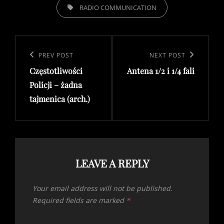
TAGS,
RADIO COMMUNICATION
Post
navigation
Previous
PREV POST
Next
NEXT POST
Częstotliwości
Antena 1/2 i 1/4 fali
Post
Post
Policji – żadna
tajmenica (arch.)
LEAVE A REPLY
Your email address will not be published.
Required fields are marked
*