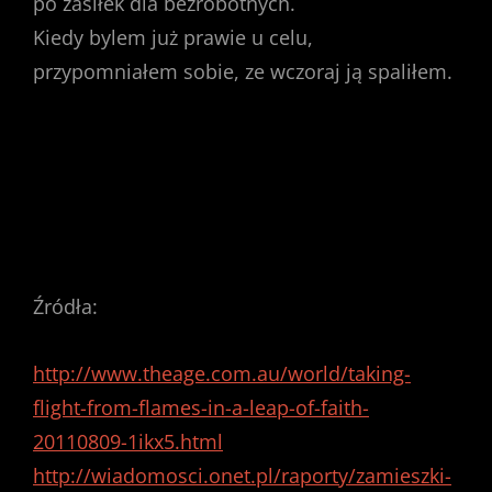
po zasiłek dla bezrobotnych.
Kiedy bylem już prawie u celu,
przypomniałem sobie, ze wczoraj ją spaliłem.
Źródła:
http://www.theage.com.au/world/taking-
flight-from-flames-in-a-leap-of-faith-
20110809-1ikx5.html
http://wiadomosci.onet.pl/raporty/zamieszki-