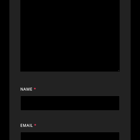
NAME
*
EMAIL
*