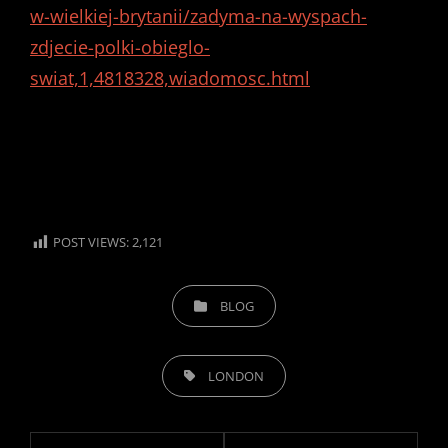
w-wielkiej-brytanii/zadyma-na-wyspach-
zdjecie-polki-obieglo-
swiat,1,4818328,wiadomosc.html
POST VIEWS:
2,121
CATEGORIES
BLOG
TAGS,
LONDON
Post