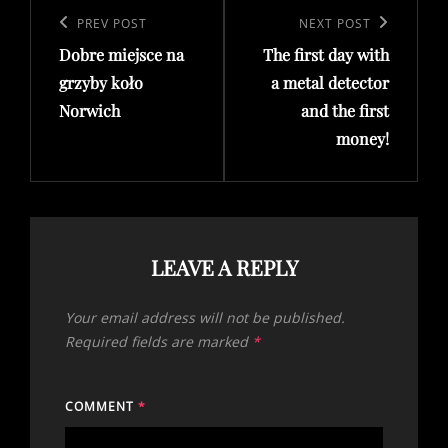
navigation
Previous
PREV POST
Next
NEXT POST
Dobre miejsce na
The first day with
Post
Post
grzyby koło
a metal detector
Norwich
and the first
money!
LEAVE A REPLY
Your email address will not be published.
Required fields are marked
*
COMMENT
*