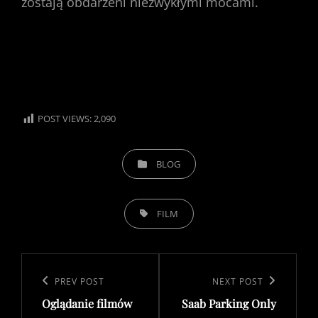
zostają obdarzeni niezwykłymi mocami.
POST VIEWS:
2,090
CATEGORIES
BLOG
TAGS,
FILM
Post
navigation
Previous
PREV POST
Next
NEXT POST
Oglądanie filmów
Saab Parking Only
Post
Post