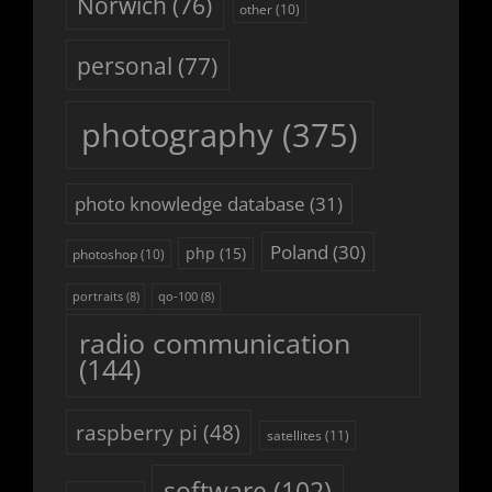
Norwich
(76)
other
(10)
personal
(77)
photography
(375)
photo knowledge database
(31)
Poland
(30)
php
(15)
photoshop
(10)
portraits
(8)
qo-100
(8)
radio communication
(144)
raspberry pi
(48)
satellites
(11)
software
(102)