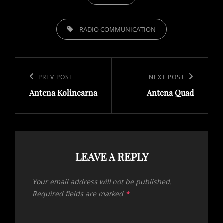
TAGS,
RADIO COMMUNICATION
Post
navigation
Previous
PREV POST
Next
NEXT POST
Antena Kolinearna
Antena Quad
Post
Post
LEAVE A REPLY
Your email address will not be published.
Required fields are marked
*